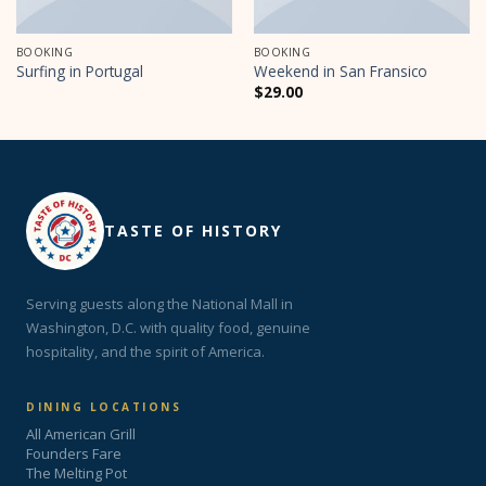
BOOKING
BOOKING
Surfing in Portugal
Weekend in San Fransico
$
29.00
TASTE OF HISTORY
Serving guests along the National Mall in
Washington, D.C. with quality food, genuine
hospitality, and the spirit of America.
DINING LOCATIONS
All American Grill
Founders Fare
The Melting Pot